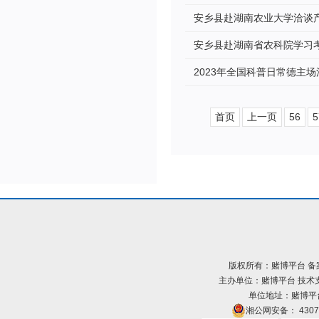
安乡县赴湖南农业大学洽谈
安乡县赴湖南省农科院学习
2023年全国科普日常德主
首页
上一页
56
5
版权所有：赌博平台 备
主办单位：赌博平台 技术
单位地址：赌博平台2
湘公网安备： 43070