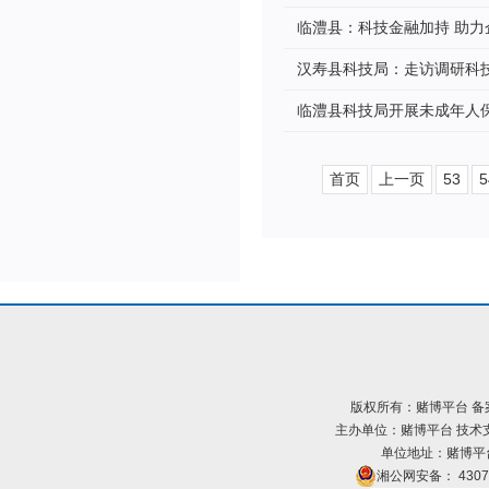
临澧县：科技金融加持 助力
汉寿县科技局：走访调研科
临澧县科技局开展未成年人
首页
上一页
53
5
版权所有：赌博平台 备
主办单位：赌博平台 技术
单位地址：赌博平台2
湘公网安备： 43070