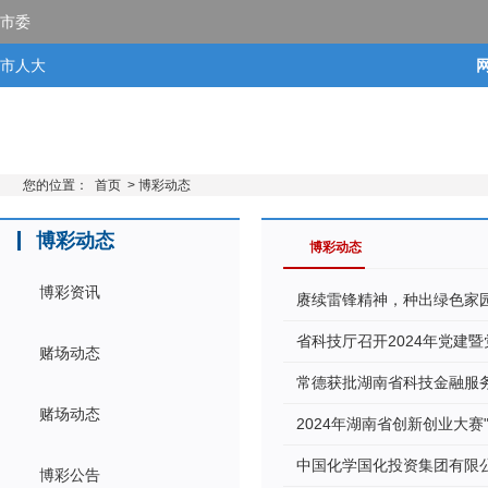
市委
市人大
市政府
市政协
您的位置：
首页
>
博彩动态
博彩动态
博彩动态
博彩资讯
赓续雷锋精神，种出绿色家
省科技厅召开2024年党建
赌场动态
常德获批湖南省科技金融服
赌场动态
2024年湖南省创新创业大
中国化学国化投资集团有限
博彩公告