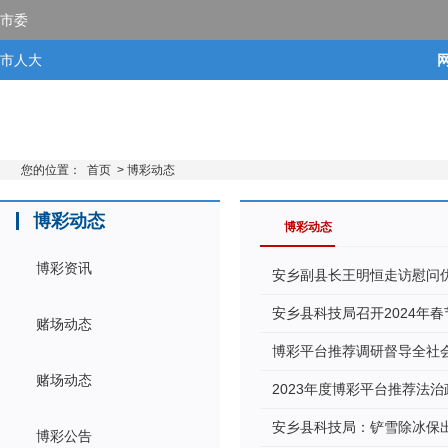
市委
市人大
市政府
市政协
您的位置：
首页
>
博彩动态
博彩动态
博彩动态
博彩资讯
安乡副县长王明恒走访慰问
安乡县科技局召开2024年春
赌场动态
博彩平台推荐调研督导全社
赌场动态
2023年度博彩平台推荐法
安乡县科技局：铲雪除冰保
博彩公告