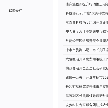
省实施创新提升行动推进电
赌博专栏
科技部2023年度"大美科
汉寿县科技局：组织开展企
安乡县：农业专家来安乡指
常德经开区组织开展企业研
津市市委副书记、市长彭子
武陵区召开研发费用纳统工
桃源县召开全县全社会研发
赌博平台关于开展常德市202
长沙矿冶研究院来津市考察
武陵副区长熊曦领导调研常
安乡科技专家服务团助推农