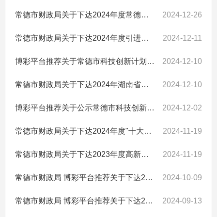
常德市财政局关于下达2024年度常德市重点研发项目资金的通知
2024-12-26
常德市财政局关于下达2024年度引进外国高端人才和专业人才在常德工作的用人单位奖补资金的通知
2024-12-11
博彩平台推荐关于常德市科技创新计划项目重大事项调整的批复
2024-12-10
常德市财政局关于下达2024年湖南省创新创业大赛半决赛参赛企业补助资金的通知
2024-12-10
博彩平台推荐关于公示常德市科技创新计划项目重大事项调整的公告
2024-12-02
常德市财政局关于下达2024年度"十大技术攻关与成果转化项目"资金的通知
2024-11-19
常德市财政局关于下达2023年度高新技术企业认定补助资金的通知
2024-11-19
常德市财政局 博彩平台推荐关于下达2024年度第十一批创新型省份建设专项资金（2022-2023年度湖南省科学技术奖）的通知
2024-10-09
常德市财政局 博彩平台推荐关于下达2024年度第八批创新型省份建设专项资金的通知
2024-09-13