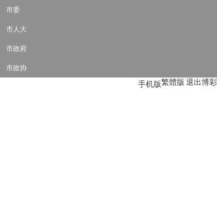
市委
市人大
市政府
市政协
繁體版
退出博彩
手机版