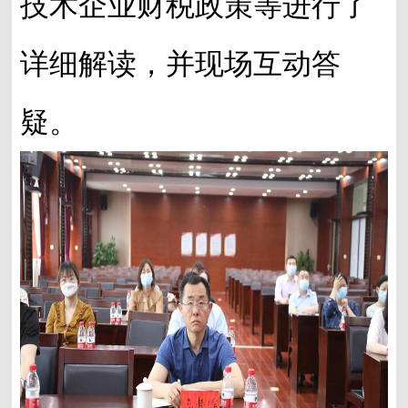
技术企业财税政策等进行了
详细解读，并现场互动答
疑。