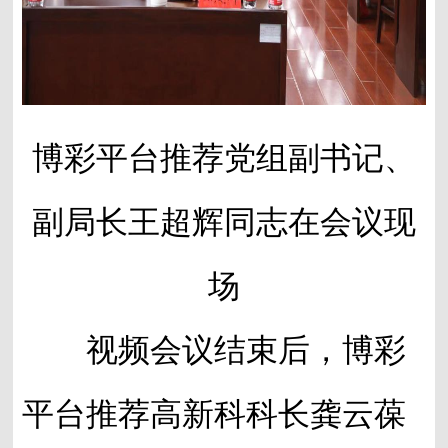
博彩平台推荐党组副书记、
副局长王超辉同志在会议现
场
视频会议结束后，博彩
平台推荐高新科科长龚云葆