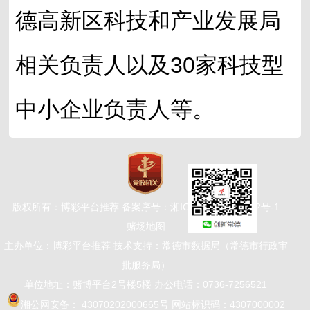
德高新区科技和产业发展局
相关负责人以及30家科技型
中小企业负责人等。
版权所有：博彩平台推荐 备案序号：
湘ICP备2024046622号-1
赌场地图
主办单位：博彩平台推荐 技术支持：常德市数据局（常德市行政审
批服务局）
单位地址：赌博平台2号楼5楼 办公电话：0736-7256521
湘公网安备： 43070202000665号
网站标识码：4307000002