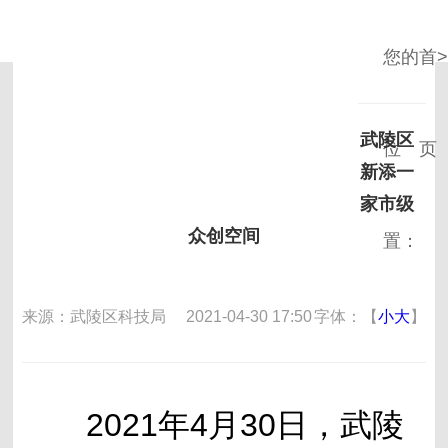
您的
首
武陵区
位
页
赌徒专区
新添一
家市级
众创空间
置：
来源：武陵区科技局
2021-04-30 17:50
字体：【
小
大
】
2021年4月30日，武陵