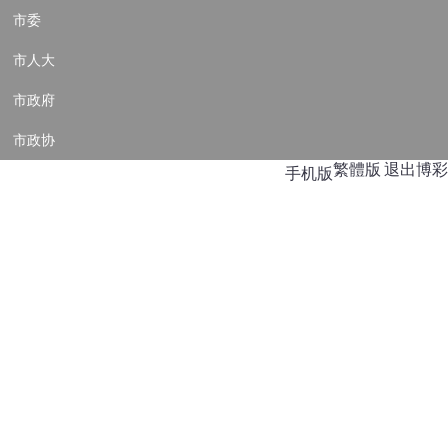
市委
市人大
市政府
市政协
繁體版
退出博彩
手机版