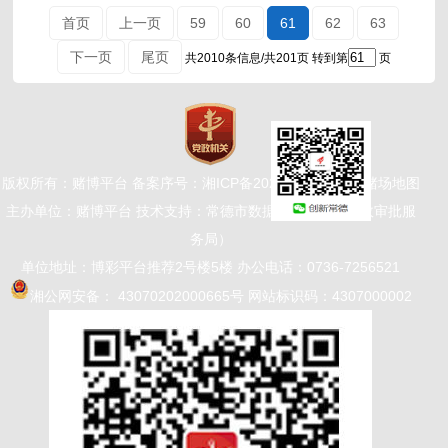
首页
上一页
59
60
61
62
63
下一页
尾页
共2010条信息/共201页
转到第
页
版权所有：赌博平台 备案序号：
湘ICP备2024046622号-1
赌场地图
主办单位：赌博平台 技术支持：常德市数据局（常德市行政审批服
务局）
单位地址：博彩平台推荐2号楼5楼 办公电话：0736-7256521
湘公网安备： 43070202000665号
网站标识码：4307000002