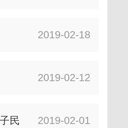
2019-02-18
2019-02-12
班子民
2019-02-01