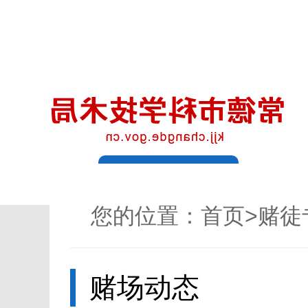
赌徒专区
您的位置：
首页
>
赌徒
赌场动态