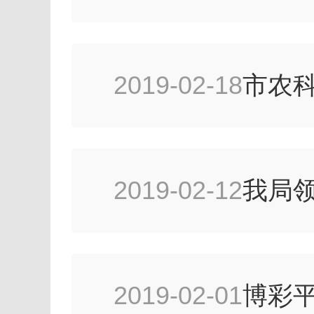
2019-02-18
市农
2019-02-12
我局
2019-02-01
博彩平