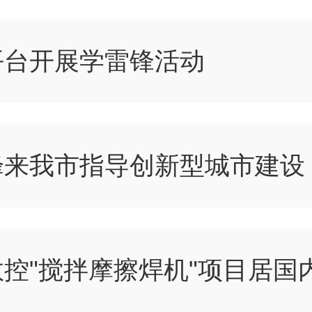
平台开展学雷锋活动
峰来我市指导创新型城市建设
控"搅拌摩擦焊机"项目居国