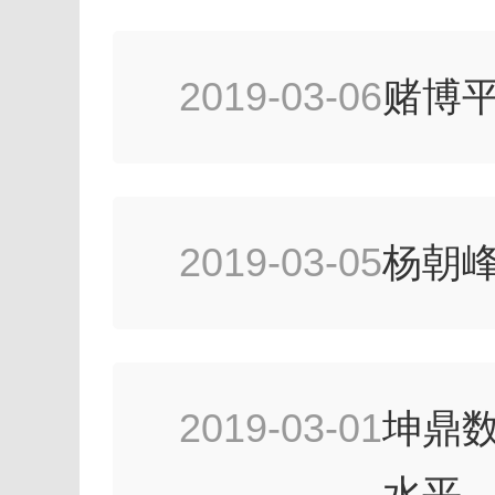
2019-03-06
赌博
2019-03-05
杨朝
2019-03-01
坤鼎数
水平