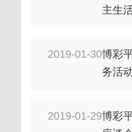
主生
2019-01-30
博彩
务活
2019-01-29
博彩平