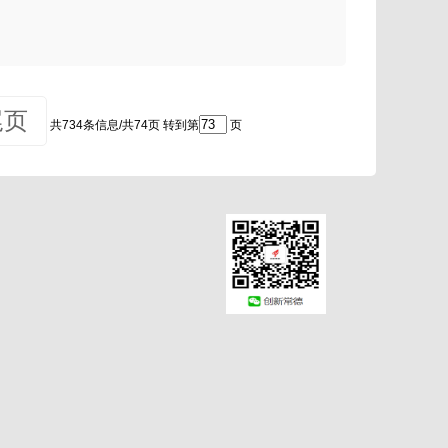
尾页
共734条信息/共74页
转到第
页