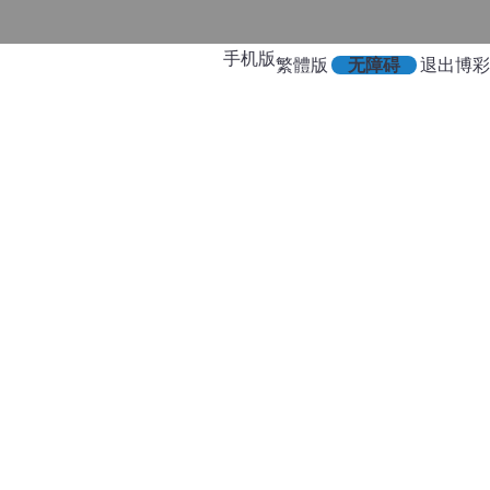
手机版
繁體版
无障碍
退出博彩