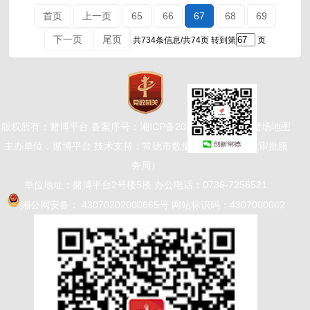
首页
上一页
65
66
67
68
69
下一页
尾页
共734条信息/共74页
转到第
页
版权所有：赌博平台 备案序号：
湘ICP备2024046622号-1
赌场地图
主办单位：赌博平台 技术支持：常德市数据局（常德市行政审批服
务局）
单位地址：赌博平台2号楼5楼 办公电话：0736-7256521
湘公网安备： 43070202000665号
网站标识码：4307000002