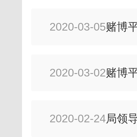
2020-03-05
赌博
2020-03-02
赌博平
2020-02-24
局领