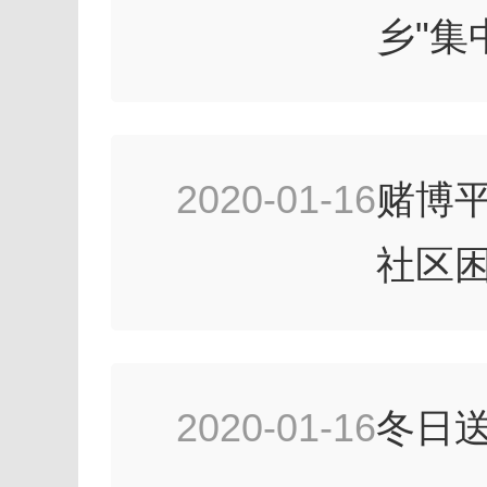
乡"集
2020-01-16
赌博平
社区
2020-01-16
冬日