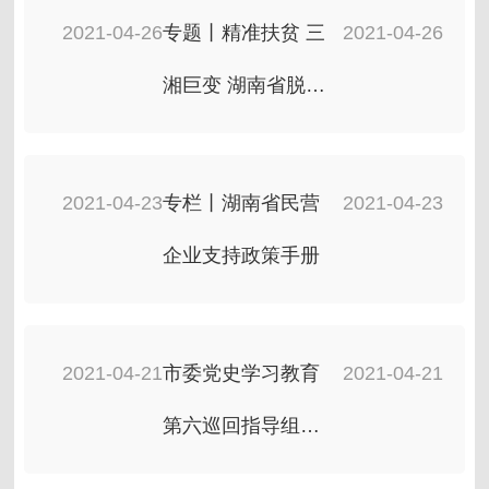
作论坛的两国经济
2021-04-26
专题丨精准扶贫 三
2021-04-26
界代表见面
湘巨变 湖南省脱贫
攻坚大型成就展
2021-04-23
专栏丨湖南省民营
2021-04-23
企业支持政策手册
2021-04-21
市委党史学习教育
2021-04-21
第六巡回指导组对
赌博平台开展第一