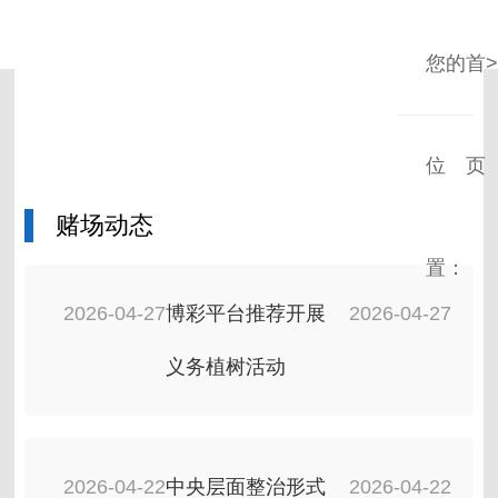
您的
首
位
页
赌徒专区
赌场动态
置：
2026-04-27
博彩平台推荐开展
2026-04-27
义务植树活动
2026-04-22
中央层面整治形式
2026-04-22