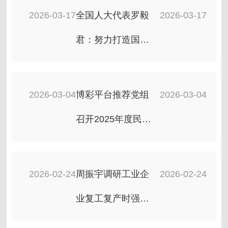
2026-03-17
全国人大代表罗毅
2026-03-17
君：努力打造国家
级生物科技和生物
制造产业先导区
2026-03-04
博彩平台推荐党组
2026-03-04
召开2025年度民主
生活会
2026-02-24
周振宇调研工业企
2026-02-24
业复工复产时强
调： 坚定信心 鼓