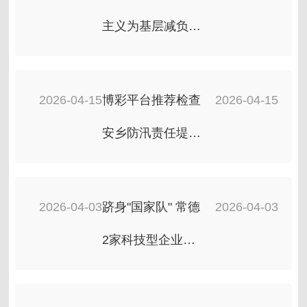
主义为基层减负专
项工作机制办公室
中央纪委办公厅公
2026-04-15
博彩平台推荐检查
2026-04-15
开通报4起整治形
安乡防汛责任堤垸
式主义为基层减负
备汛工作
典型问题
2026-04-03
跻身"国家队" 常德
2026-04-03
2家科技型企业孵
化器入选全国首批
标准级孵化器名单