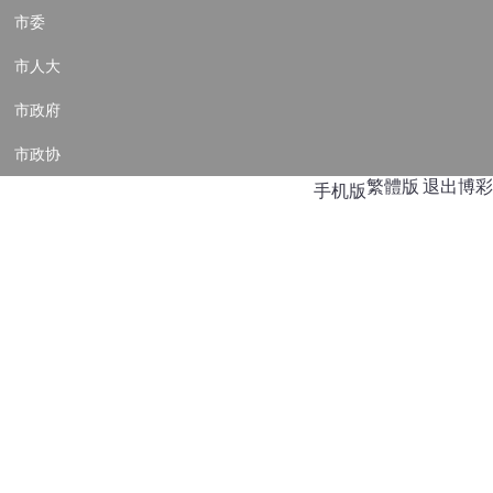
市委
市人大
市政府
市政协
繁體版
退出博彩
手机版