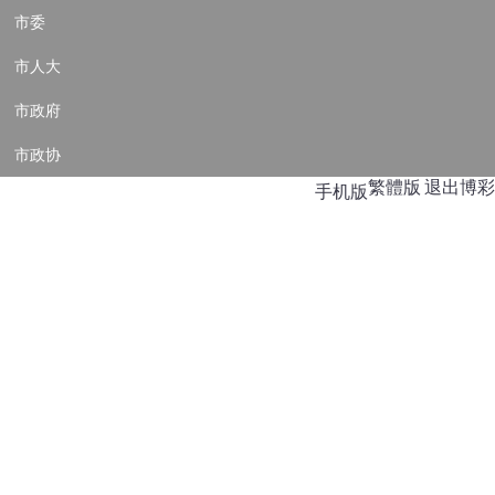
市委
市人大
市政府
市政协
繁體版
退出博彩
手机版