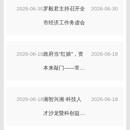
等你参加
2026-06-30
罗毅君主持召开全
2026-06-30
市经济工作务虚会
2026-06-18
政府当"红娘"，资
2026-06-18
本来敲门——常德
这场沙龙把金融活
水引到企业门口
2026-06-18
湘智兴湘·科技人
2026-06-18
才沙龙暨科创益企
（合成生物专场）