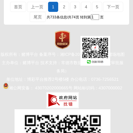
首页
上一页
1
2
3
4
5
下一页
活动在常德举行
尾页
共733条信息/共74页
转到第
页
版权所有：赌博平台 备案序号：
湘ICP备2024046622号-1
赌场地图
主办单位：赌博平台 技术支持：常德市数据局（常德市行政审批服
务局）
单位地址：博彩平台推荐2号楼5楼 办公电话：0736-7256521
湘公网安备： 43070202000665号
网站标识码：4307000002