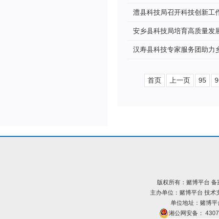
澧县科技局召开科技创新工
安乡县科技局培育高质量发
汉寿县科技专家服务团助力
首页
上一页
95
9
版权所有：赌博平台 备
主办单位：赌博平台 技术
单位地址：赌博平台2
湘公网安备： 43070