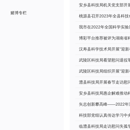
安乡县科技局机关党支部开展
赌博专栏
桃源县召开2023年全县科
我市在2022年全国科学实
博彩平台推荐被评为湖南省
汉寿县科学技术局开展"迎新
武陵区科技局看望慰问退役
武陵区科技局组织开展"迎新
澧县科技局开展春节走访慰
安乡县科技局惠企解难推动
矢志创新攀高峰——2022
科技部党组认真传达学习中央
临澧县科技局走访慰问失孤