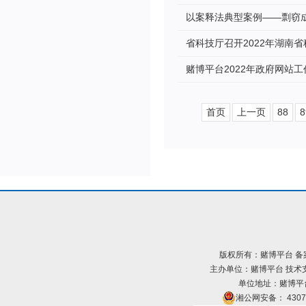
以案释法典型案例——剽窃
省科技厅召开2022年湖南
赌博平台2022年政府网站
首页
上一页
88
8
版权所有：赌博平台 备
主办单位：赌博平台 技术
单位地址：赌博平台2
湘公网安备： 43070