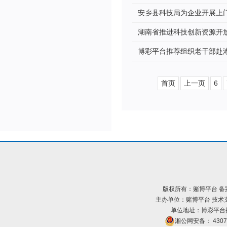
安乡县科技局为企业开展上
湖南省推进科技创新资源开
博彩平台推荐组织老干部赴
首页
上一页
6
版权所有：赌博平台 备
主办单位：赌博平台 技术
单位地址：博彩平台推荐
湘公网安备： 43070