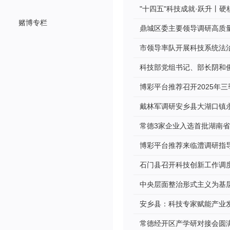
"十四五"科技成就·跃升丨
赌博专栏
鼎城区委主要领导调研高质
市领导率队开展科技系统法
科技部党组书记、部长阴和俊
博彩平台推荐召开2025年
戴林军调研安乡县大湖口镇
常德3家企业入选首批湖南省
博彩平台推荐来临澧调研指
石门县召开科技创新工作调
中央层面整治形式主义为基
安乡县：科技专家赋能产业
常德经开区产学研对接会圆