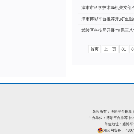
津市市科学技术局机关支部召
津市博彩平台推荐开展"重温
武陵区科技局开展"情系三八
首页
上一页
81
8
版权所有：博彩平台推荐 
主办单位：博彩平台推荐 技
单位地址：赌博平台2
湘公网安备： 43070