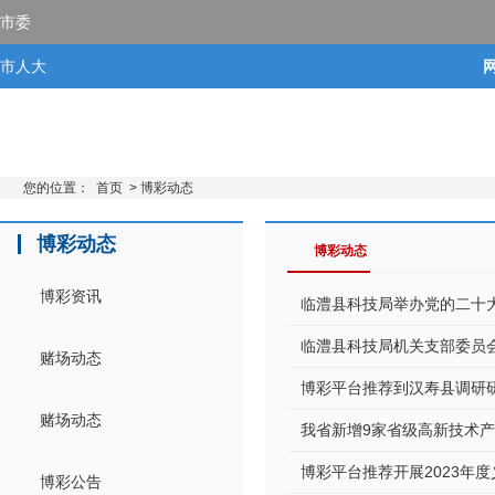
市委
市人大
市政府
市政协
您的位置：
首页
>
博彩动态
博彩动态
博彩动态
博彩资讯
​临澧县科技局举办党的二十
临澧县科技局机关支部委员会
赌场动态
博彩平台推荐到汉寿县调研
赌场动态
我省新增9家省级高新技术
博彩平台推荐开展2023年
博彩公告