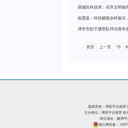
鼎城区科技局：召开文明城
临澧县：科技赋能乡村振兴
津市市彭子晟带队拜访唐本
首页
上一页
79
8
版权所有：博彩平台推荐 
主办单位：博彩平台推荐 技
单位地址：赌博平台2
湘公网安备： 43070