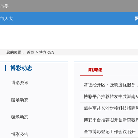
市委
市人大
市政府
市政协
您的位置：
首页
>
博彩动态
博彩动态
博彩动态
博彩资讯
常德经开区：强调度优服务
博彩平台推荐转发中共湖南省
赌场动态
戴林军赴长沙对接科技招商
赌场动态
博彩平台推荐召开创新突破
全市博彩登记工作会议召开
博彩公告