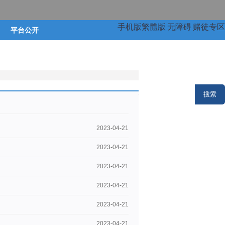
手机版
繁體版
无障碍
赌徒专区
平台公开
2023-04-21
2023-04-21
2023-04-21
2023-04-21
2023-04-21
2023-04-21