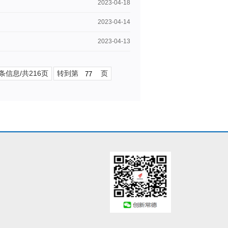
2023-04-18
2023-04-14
2023-04-13
7条信息/共216页
转到第
页