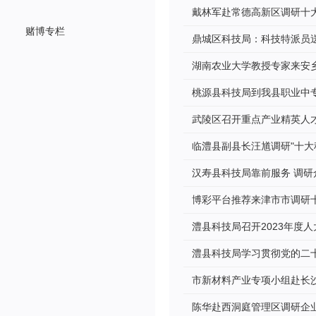
戴林军赴常德高新区调研十
赌博专栏
鼎城区科技局：科技特派员
湖南农业大学教授专家来安
桃源县科技局到我县职业中
武陵区召开重点产业精英人
临澧县副县长汪馗调研"十大
汉寿县科技局靠前服务 调研
博彩平台推荐来津市市调研
澧县科技局召开2023年度
澧县科技局学习贯彻党的二十
市新材料产业专项小组赴长
陈华赴西洞庭管理区调研企