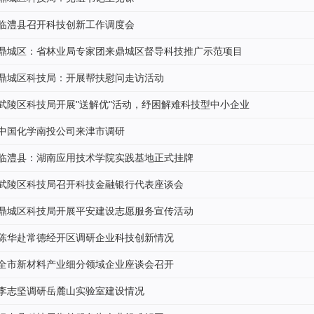
临澧县召开科技创新工作调度会
鼎城区：省林业局专家团来鼎城区督导科技推广示范项目
鼎城区科技局：开展帮扶慰问走访活动
武陵区科技局开展"送解优"活动，纾困解难科技型中小企业
中国化学南投公司来津市调研
临澧县：湖南应用技术学院实践基地正式挂牌
武陵区科技局召开科技金融银行代表座谈会
鼎城区科技局开展平安建设志愿服务宣传活动
陈华赴常德经开区调研企业科技创新情况
全市新材料产业细分领域企业座谈会召开
李志坚调研岳麓山实验室建设情况