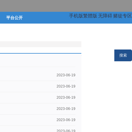
手机版
繁體版
无障碍
赌徒专区
平台公开
2023-06-19
2023-06-19
2023-06-19
2023-06-19
2023-06-19
2023-06-19