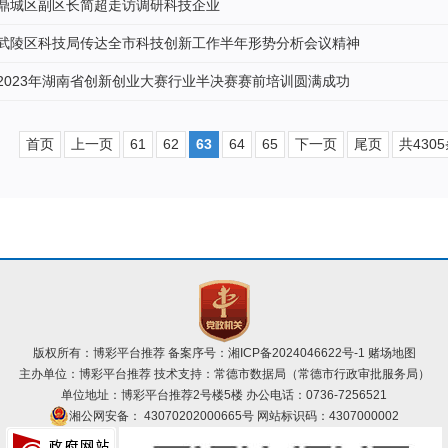
鼎城区副区长简超走访调研科技企业
武陵区科技局传达全市科技创新工作半年形势分析会议精神
2023年湖南省创新创业大赛行业半决赛赛前培训圆满成功
首页
上一页
61
62
63
64
65
下一页
尾页
共430
版权所有：博彩平台推荐 备案序号：
湘ICP备2024046622号-1
赌场地图
主办单位：博彩平台推荐 技术支持：常德市数据局（常德市行政审批服务局）
单位地址：博彩平台推荐2号楼5楼 办公电话：0736-7256521
湘公网安备： 43070202000665号
网站标识码：4307000002