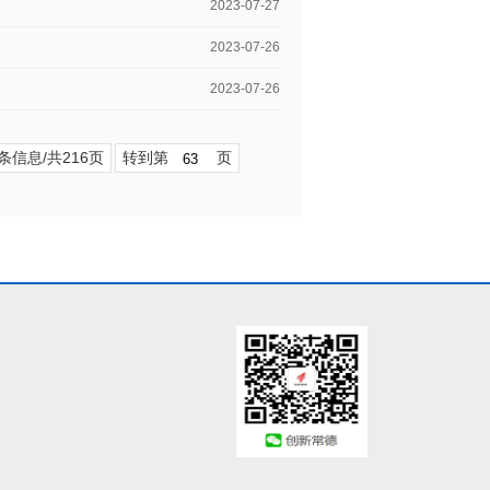
2023-07-27
2023-07-26
2023-07-26
5条信息/共216页
转到第
页