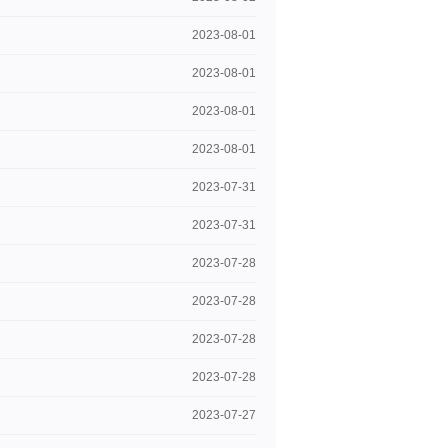
2023-08-01
2023-08-01
2023-08-01
2023-08-01
2023-07-31
2023-07-31
2023-07-28
2023-07-28
2023-07-28
2023-07-28
2023-07-27