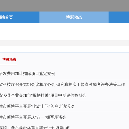
网站首页
博彩动态
投注服务
玩家交流
博彩动态
研发费用加计扣除项目鉴定案例
省科技厅召开党组会议和厅务会 研究真抓实干督查激励考评办法等工作
安乡县企业参加市"揭榜挂帅"项目中期评估答辩会
津市赌博平台开展"七访十问"入户走访活动
津市赌博平台开展庆"八一"拥军座谈会
喜报！我市获批省重点研发计划项目8项