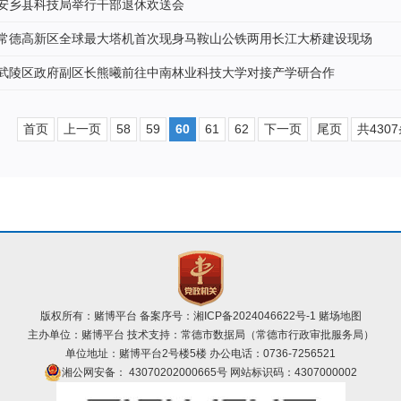
安乡县科技局举行干部退休欢送会
常德高新区全球最大塔机首次现身马鞍山公铁两用长江大桥建设现场
武陵区政府副区长熊曦前往中南林业科技大学对接产学研合作
首页
上一页
58
59
60
61
62
下一页
尾页
共430
版权所有：赌博平台 备案序号：
湘ICP备2024046622号-1
赌场地图
主办单位：赌博平台 技术支持：常德市数据局（常德市行政审批服务局）
单位地址：赌博平台2号楼5楼 办公电话：0736-7256521
湘公网安备： 43070202000665号
网站标识码：4307000002