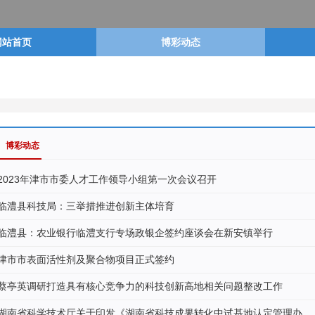
网站首页
博彩动态
投注服务
玩家交流
博彩动态
2023年津市市委人才工作领导小组第一次会议召开
临澧县科技局：三举措推进创新主体培育
临澧县：农业银行临澧支行专场政银企签约座谈会在新安镇举行
津市市表面活性剂及聚合物项目正式签约
蔡亭英调研打造具有核心竞争力的科技创新高地相关问题整改工作
湖南省科学技术厅关于印发《湖南省科技成果转化中试基地认定管理办…