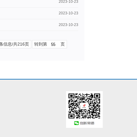
2023-10-23
2023-10-23
2023-10-23
7条信息/共216页
转到第
页