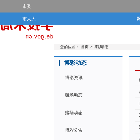
市委
市人大
市政府
市政协
您的位置：
首页
>
博彩动态
博彩动态
博彩资讯
赌场动态
赌场动态
博彩公告