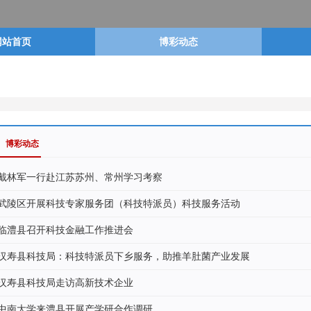
网站首页
博彩动态
投注服务
玩家交流
博彩动态
戴林军一行赴江苏苏州、常州学习考察
武陵区开展科技专家服务团（科技特派员）科技服务活动
临澧县召开科技金融工作推进会
汉寿县科技局：科技特派员下乡服务，助推羊肚菌产业发展
汉寿县科技局走访高新技术企业
中南大学来澧县开展产学研合作调研