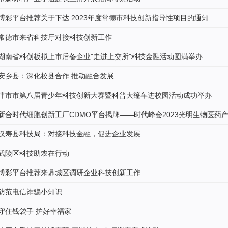
博彩平台推荐关于下达 2023年度常德市科技创新指导性项目的通知
常德市来省科技厅对接科技创新工作
湖南省科创板拟上市后备企业"走进上交所"科技金融活动圆满举办
安乡县：深化校县合作 推动融合发展
津市市第八届青少年科技创新大赛暨科普大篷车进校园活动成功举办
新合时代细胞创新工厂CDMO平台揭牌——时代峰会2023光明生物医药
汉寿县科技局：对接科技金融，促进企业发展
武陵区科技助农在行动
博彩平台推荐来鼎城区调研企业科技创新工作
防范电信诈骗小知识
守住钱袋子 护好幸福家