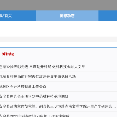
网站首页
博彩动态
投注服务
玩家交流
博彩动态
总结经验表彰先进 早谋划开好局 做好科技金融大文章
桃源县科技局前往宋教仁故居开展主题党日活动
武陵区召开科技创新工作会议
安乡县副县长王明恒到中药材种植基地调研
安乡县政协主席胡秋兰、副县长王明恒赴湖南文理学院开展产学研用合…
安乡县2023年科技型企业申报工作圆满完成