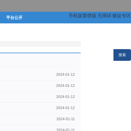
手机版
繁體版
无障碍
赌徒专区
平台公开
2024-01-12
2024-01-12
2024-01-12
2024-01-12
2024-01-11
2024-01-11