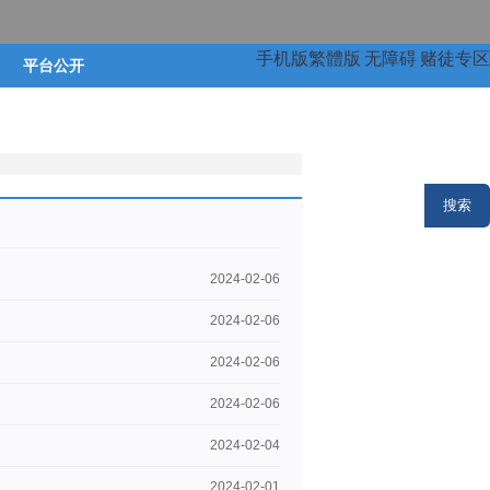
手机版
繁體版
无障碍
赌徒专区
平台公开
2024-02-06
2024-02-06
2024-02-06
2024-02-06
2024-02-04
2024-02-01