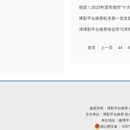
祝贺！2023年度常德市"十
博彩平台推荐机关第一党支
津博彩平台推荐传达学习津
首页
上一页
44
4
版权所有：博彩平台推荐 
主办单位：博彩平台推荐 技
单位地址：赌博平台2
湘公网安备： 43070