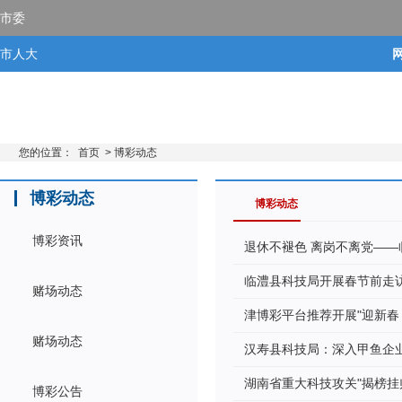
市委
市人大
市政府
市政协
您的位置：
首页
>
博彩动态
博彩动态
博彩动态
博彩资讯
退休不褪色 离岗不离党—
临澧县科技局开展春节前走
赌场动态
津博彩平台推荐开展"迎新春
赌场动态
汉寿县科技局：深入甲鱼企
湖南省重大科技攻关"揭榜挂
博彩公告