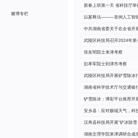
新春上班第一天 省科技厅举
赌博专栏
以案释法———首例人工智
中共湖南省委关于在全省开
武陵区科技局召开2024年
张友明院士来津考察
彭孝军院士到津市考察
武陵区科技局开展铲雪除冰
湖南省科学技术厅与交通银
铲雪除冰：博彩平台推荐开
安乡县：应对极端天气，科
汉寿县科技局开展"铲冰除雪
湖南文理学院来津调研合成