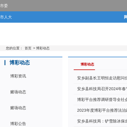
市委
市人大
市政府
市政协
您的位置：
首页
>
博彩动态
博彩动态
博彩动态
博彩资讯
安乡副县长王明恒走访慰问
安乡县科技局召开2024年春
赌场动态
博彩平台推荐调研督导全社
赌场动态
2023年度博彩平台推荐法
安乡县科技局：铲雪除冰保
博彩公告