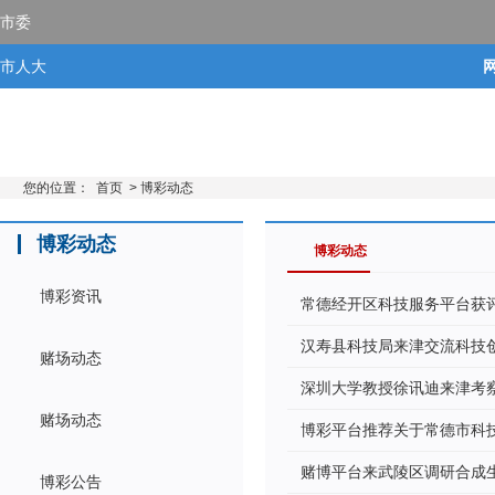
市委
市人大
市政府
市政协
您的位置：
首页
>
博彩动态
博彩动态
博彩动态
博彩资讯
常德经开区科技服务平台获
汉寿县科技局来津交流科技
赌场动态
深圳大学教授徐讯迪来津考
赌场动态
博彩平台推荐关于常德市科
赌博平台来武陵区调研合成
博彩公告