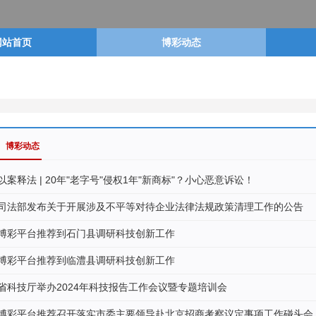
网站首页
博彩动态
投注服务
玩家交流
博彩动态
以案释法 | 20年"老字号"侵权1年"新商标"？小心恶意诉讼！
司法部发布关于开展涉及不平等对待企业法律法规政策清理工作的公告
博彩平台推荐到石门县调研科技创新工作
博彩平台推荐到临澧县调研科技创新工作
省科技厅举办2024年科技报告工作会议暨专题培训会
博彩平台推荐召开落实市委主要领导赴北京招商考察议定事项工作碰头会