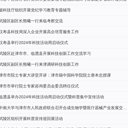
省科技厅组织开展党纪学习教育专题辅导
武陵区副区长熊曦一行来临考察交流
汉寿县科技局深入企业开展高企培育服务工作
汉寿县举行2024年科技活动周启动仪式
武陵区赴津市市、临澧县开展科技创新工作交流学习
武陵区副区长熊曦一行来津调研科技创新工作
津市市院士专家大讲堂开讲：津市籍中国科学院院士唐本忠授课
津市市举行院士专家咨询委员会委员聘任仪式
临澧县举办2024年科技活动周启动仪式暨科普集中宣传活动
中南大学与津市市人民政府联合召开合成生物学暨医疗器械产业发展交…
武陵区组织开展科普宣传巡回展活动