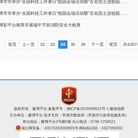
津市市举办"全国科技工作者日"校园会场活动暨"百名院士进校园，…
津市市举办"全国科技工作者日"校园会场活动暨"百名院士进校园，…
博彩平台推荐开展端午节前消防安全大检查
首页
上一页
32
33
34
35
36
下一页
尾页
共430
版权所有：赌博平台 备案序号：
湘ICP备2024046622号-1
赌场地图
主办单位：赌博平台 技术支持：常德市数据局（常德市行政审批服务局）
单位地址：赌博平台2号楼5楼 办公电话：0736-7256521
湘公网安备： 43070202000665号
网站标识码：4307000002