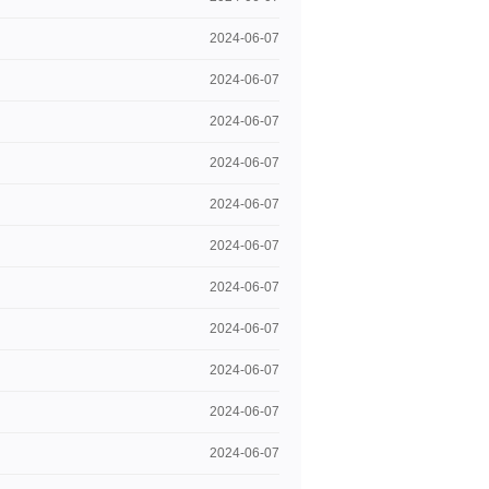
2024-06-07
2024-06-07
2024-06-07
2024-06-07
2024-06-07
2024-06-07
2024-06-07
2024-06-07
2024-06-07
2024-06-07
2024-06-07