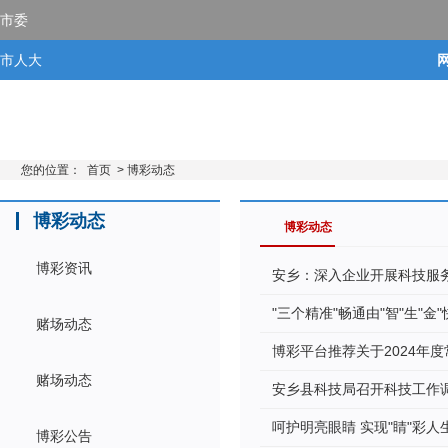
市委
市人大
市政府
市政协
您的位置：
首页
>
博彩动态
博彩动态
博彩动态
博彩资讯
安乡：深入企业开展科技服
"三个精准"畅通由"智"生"金
赌场动态
博彩平台推荐关于2024年
赌场动态
安乡县科技局召开科技工作
呵护明亮眼睛 实现"睛"彩人
博彩公告