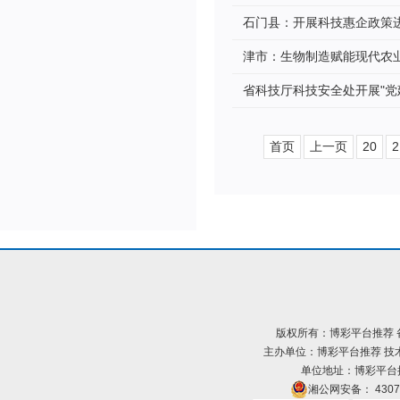
石门县：开展科技惠企政策
津市：生物制造赋能现代农业，
省科技厅科技安全处开展"党
首页
上一页
20
2
版权所有：博彩平台推荐 
主办单位：博彩平台推荐 技
单位地址：博彩平台推荐
湘公网安备： 43070