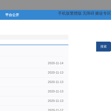
手机版
繁體版
无障碍
赌徒专区
平台公开
2020-11-14
2020-11-13
2020-11-13
2020-11-13
2020-11-13
2020-11-12