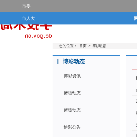
市委
市人大
市政府
市政协
您的位置：
首页
>
博彩动态
博彩动态
博彩资讯
赌场动态
赌场动态
博彩公告