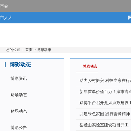
市委
市人大
市政府
市政协
您的位置：
首页
>
博彩动态
博彩动态
博彩动态
博彩资讯
助力乡村振兴 科技专家在行
新年首单价值百万！津市高
赌场动态
赌博平台召开党风廉政建设
赌场动态
共建绿色家园 践行雷锋精神
岳麓山实验室建设项目开工
博彩公告