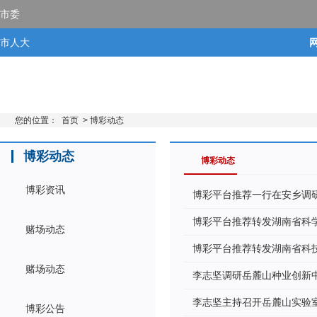
市委
市人大
市政府
市政协
您的位置：
首页
>
博彩动态
博彩动态
博彩动态
博彩资讯
博彩平台推荐一行在安乡调
博彩平台推荐转发湖南省科学
赌场动态
博彩平台推荐转发湖南省科
赌场动态
李志坚调研岳麓山种业创新
李志坚主持召开岳麓山实验
博彩公告