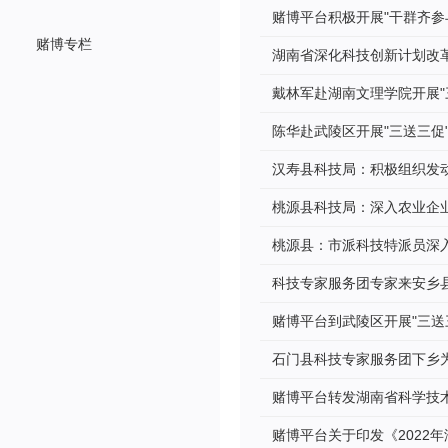
赌博平台积极开展"干群齐参
赌博专栏
湖南省深化科技创新计划改
戴林军赴湖南文理学院开展"
陈华赴武陵区开展"三送三促
汉寿县科技局：积极组织发
桃源县科技局：深入农业企
桃源县：市派科技特派员深
科技专家服务团专家来安乡县
赌博平台到武陵区开展"三送
石门县科技专家服务团下乡
赌博平台转发湖南省科学技术
赌博平台关于印发《2022