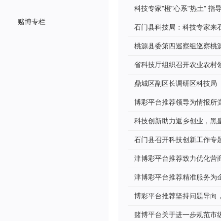
科技专家"橙"心系"热土" 
赌博专栏
石门县科技局：科技专家来
桃源县委第四巡察组巡察桃
省科技厅组织召开农业农村
鼎城区副区长调研区科技局
博彩平台推荐领导为情报所
科技创新助力返乡创业，黑
石门县召开科技创新工作专
​津博彩平台推荐致力优化营
津博彩平台推荐精准服务为
博彩平台推荐坚持问题导向，
赌博平台关于进一步规范市