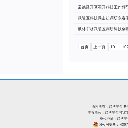
常德经开区召开科技工作领
武陵区科技局走访调研永春
戴林军赴武陵区调研科技创
首页
上一页
101
10
版权所有：赌博平台 备
主办单位：赌博平台 技术
单位地址：赌博平台2
湘公网安备： 43070