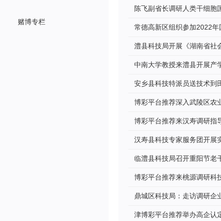
陈飞副省长调研人类干细胞
赌博专栏
常德高新区组织参加2022
澧县科技局开展《湖南省社
中南大学教授来澧县开展产
安乡县科技特派员送技术到
博彩平台推荐深入武陵区农
博彩平台推荐来汉寿调研指
汉寿县科技专家服务团开展
临澧县科技局召开重阳节老
博彩平台推荐来桃源调研科
鼎城区科技局：走访调研企
津博彩平台推荐举办高企认