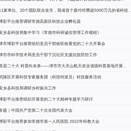
11家单位、20个团队联合攻关，我省首个拨付经费超5000万元的省科技
博彩平台推荐调研常德高新区科技企业孵化器
安乡县科技局集中学习《常德市科研诚信管理工作规程》
津市博彩平台推荐组织党员干部收听收看党的二十大开幕会
津市市科学技术局党员干部下沉社区支援抗疫防控工作
喜迎二十大 科普向未来——津市市大关山航天农业省级科普基地开展…
武陵区开展科技专家服务团（科技特派员）科技服务活动
安乡县科技局调研乡村振兴工作
博彩平台推荐组织开展党的二十大精神专题学习研讨
专题｜中国共产党第二十次全国代表大会
博彩平台推荐参加常德市第一人民医院 2022年科教大会