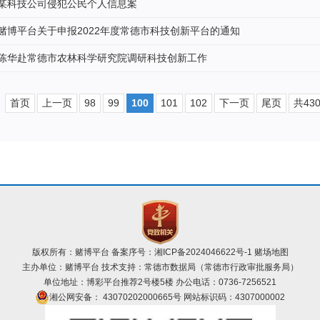
某科技公司侵犯公民个人信息案
赌博平台关于申报2022年度常德市科技创新平台的通知
陈华赴常德市农林科学研究院调研科技创新工作
首页
上一页
98
99
100
101
102
下一页
尾页
共43
版权所有：赌博平台 备案序号：
湘ICP备2024046622号-1
赌场地图
主办单位：赌博平台 技术支持：常德市数据局（常德市行政审批服务局）
单位地址：博彩平台推荐2号楼5楼 办公电话：0736-7256521
湘公网安备： 43070202000665号
网站标识码：4307000002