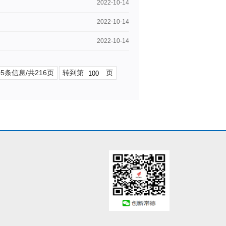
2022-10-14
2022-10-14
2022-10-14
05条信息/共216页
转到第
页