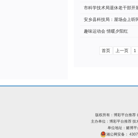
市科学技术局退休老干部开展
安乡县科技局：屋场会上听
趣味运动会 情暖夕阳红
首页
上一页
1
版权所有：博彩平台推荐 
主办单位：博彩平台推荐 技
单位地址：赌博平台2
湘公网安备： 43070