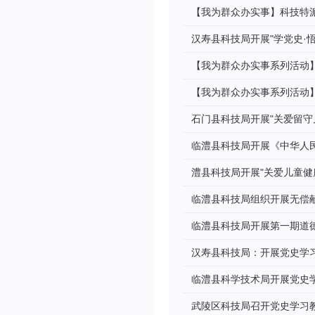
【我为群众办实事】科技特
汉寿县科技局开展"学党史·
【我为群众办实事系列活动
【我为群众办实事系列活动】
石门县科技局开展"关爱留守
临澧县科技局开展《中华人
澧县科技局开展"关爱儿童健
临澧县科技局组织开展无偿
临澧县科技局开展第一期道
汉寿县科技局：开展党史学习
临澧县科学技术局开展党史
武陵区科技局召开党史学习教