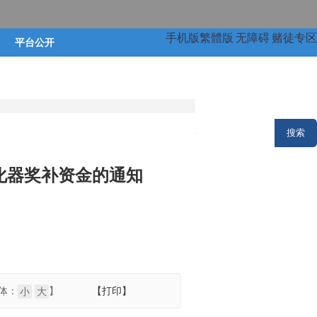
手机版
繁體版
无障碍
赌徒专区
平台公开
化器奖补资金的通知
体：
】
【打印】
小
大