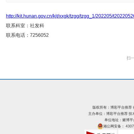
http://kjt.hunan.gov.cn/kjt/xxgk/tzgg/tzgg_1/202205/t20220
联系科室：社发科
联系电话：7256052
扫
版权所有：博彩平台推荐 
主办单位：博彩平台推荐 技
单位地址：赌博平台2
湘公网安备： 43070