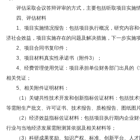
评估采取会议答辩评审的方式，主要包括听取项目实施
四、评估材料
1、项目实施情况报告：包括项目执行概况，研究内容和
济社会效益，项目实施存在的问题及解决措施，下一步实施
2、项目合同书复印件；
3、项目材料真实性承诺书（附件3）；
4、经费管理使用凭证：项目承担单位财务部门出具的《
相关凭证；
5、相关附件证明材料：
（1）关键共性技术开发和创新指标佐证材料：包括技
等需附生产批文、许可证书、技术报告、质检报告、图纸图
（2）经济效益指标佐证材料：包括项目执行期内企业
行业与当地经济发展需附测算依据及相关材料等；
（3）科研成果奖励、知识产权、标准、创新平台、人