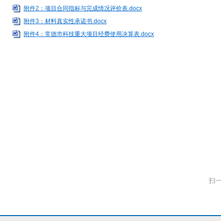
附件2：项目合同指标与完成情况评价表.docx
附件3：材料真实性承诺书.docx
附件4：常德市科技重大项目经费使用决算表.docx
扫