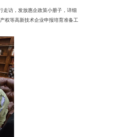
进行走访，发放惠企政策小册子，详细
产权等高新技术企业申报培育准备工