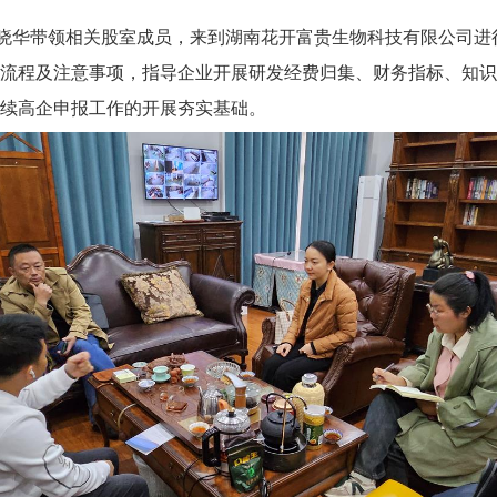
陈晓华带领相关股室成员，来到湖南花开富贵生物科技有限公司
流程及注意事项，指导企业开展研发经费归集、财务指标、知识
续高企申报工作的开展夯实基础。