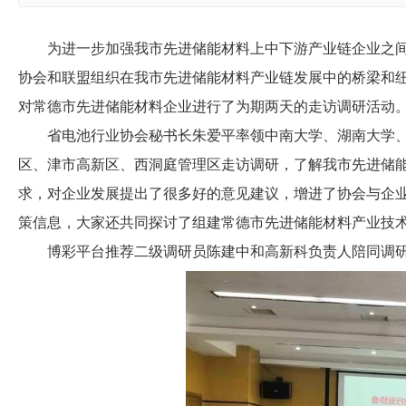
为进一步加强我市先进储能材料上中下游产业链企业之
协会和联盟组织在我市先进储能材料产业链发展中的桥梁和纽
对常德市先进储能材料企业进行了为期两天的走访调研活动
省电池行业协会秘书长朱爱平率领中南大学、湖南大学
区、津市高新区、西洞庭管理区走访调研，了解我市先进储
求，对企业发展提出了很多好的意见建议，增进了协会与企
策信息，大家还共同探讨了组建常德市先进储能材料产业技
博彩平台推荐二级调研员陈建中和高新科负责人陪同调