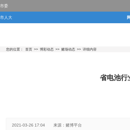
市委
市人大
市政府
市政协
您的位置：
首页
>>
博彩动态
>>
赌场动态
>>
详细内容
省电池行
2021-03-26 17:04
来源：赌博平台